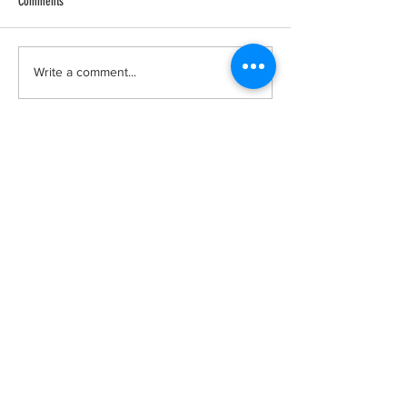
Comments
Write a comment...
รับสมัครแพทย์ประจำบ้าน
รับสมัครแพทย์ป
อนุสาขาอายุรศาสตร์โรค
สาขาอายุรศาสตร์
ระบบการหายใจและภาวะ
วิทยา ปีการฝึกอบ
วิกฤตโรคระบบการหายใจ
Follow us: Vajira Medicine
ปีการฝึกอบรม 2568
ภาควิชาอายุรศาสตร์ คณะแพทยศาสตร์วชิร
พยาบาล มหาวิทยาลัยนวมินทราธิราช
“พัฒนาต่อเนื่อง เน้นเรื่องจริยธรรม ก้าวนำวิชาการ”
681 ถนนสามเสน แขวงวชิรพยาบาล เขตดุสิต
กรุงเทพมหานคร 10300
681 Samsen Road,
Dusit, Bangkok, Thailand 10300
ติดต่อเรา
โทร:
02-2443461
,
02-2443615