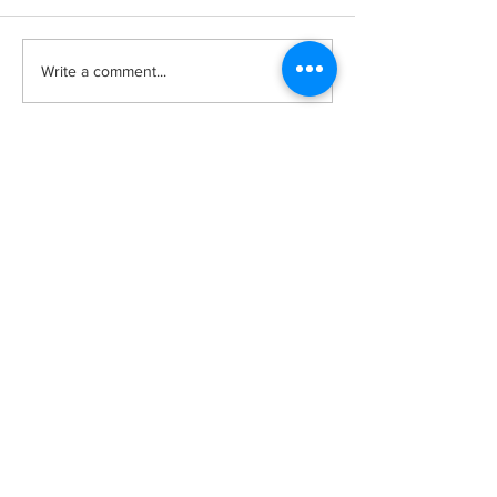
Write a comment...
รับสมัครแพทย์ประจำบ้าน
รับสมัครแพทย์ป
อนุสาขาอายุรศาสตร์โรค
อนุสาขาอายุรศา
ไต ปีการฝึกอบรม 2568
ระบบทางเดินอาห
ฝึกอบรม 2568
Follow us: Vajira Medicine
ภาควิชาอายุรศาสตร์ คณะแพทยศาสตร์วชิร
พยาบาล มหาวิทยาลัยนวมินทราธิราช
“พัฒนาต่อเนื่อง เน้นเรื่องจริยธรรม ก้าวนำวิชาการ”
681 ถนนสามเสน แขวงวชิรพยาบาล เขตดุสิต
กรุงเทพมหานคร 10300
681 Samsen Road,
Dusit, Bangkok, Thailand 10300
ติดต่อเรา
โทร:
02-2443461
,
02-2443615
E-mail:
med@nmu.ac.th