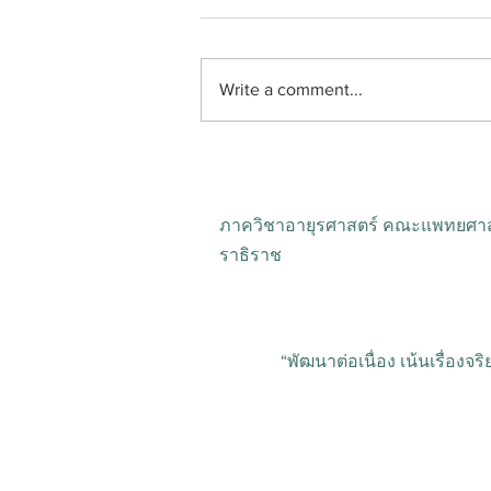
Write a comment...
รับสมัครแพทย์ประจำบ้านต่อย
อด สาขาอายุรศาสตร์โรคไต ปี
การศึกษา 2570
ภาควิชาอายุรศาสตร์ คณะแพทยศาส
ราธิราช
“พัฒนาต่อเนื่อง เน้นเรื่องจ