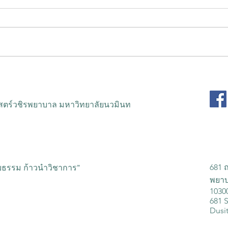
รับสมัครแพทย์ประจำบ้านอนุ
รับส
สาขาอายุรศาสตร์โรคระบบ
สาขา
การหายใจและภาวะวิกฤตโรค
ปีกา
ตร์วชิรพยาบาล มหาวิทยาลัยนวมินท
ระบบการหายใจ ปีการฝึกอบรม
2568
681 
ริยธรรม ก้าวนำวิชาการ”
พยาบ
1030
681 
Dusi