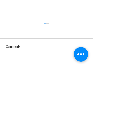
Comments
Write a comment...
รับสมัครแพทย์ประจำบ้าน
รับสมัครแพทย์ป
อนุสาขาอายุรศาสตร์โรค
อนุสาขาอายุรศา
ไต ปีการฝึกอบรม 2568
ระบบทางเดินอาห
ฝึกอบรม 2568
Follow us: Vajira Medicine
ภาควิชาอายุรศาสตร์ คณะแพทยศาสตร์วชิร
พยาบาล มหาวิทยาลัยนวมินทราธิราช
“พัฒนาต่อเนื่อง เน้นเรื่องจริยธรรม ก้าวนำวิชาการ”